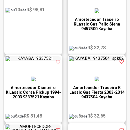
10x
R$ 98,81
ou
de
Amortecedor Traseiro
KLassic Gas Palio Siena
9457500 Kayaba
5x
R$ 32,78
ou
de
Amortecedor Dianteiro
Amortecedor Traseiro K
K'Lassic Corsa Pickup 1994-
Lassic Gas Fiesta 2003-2014
2003 9337521 Kayaba
9437504 Kayaba
6x
R$ 31,48
6x
R$ 32,65
ou
de
ou
de