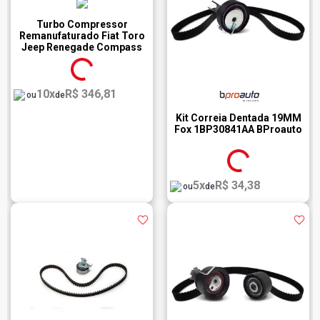
Turbo Compressor
Remanufaturado Fiat Toro
Jeep Renegade Compass
Circular Autopeças 7094181
10x
R$ 346,81
ou
de
Kit Correia Dentada 19MM
Fox 1BP30841AA BProauto
5x
R$ 34,38
ou
de