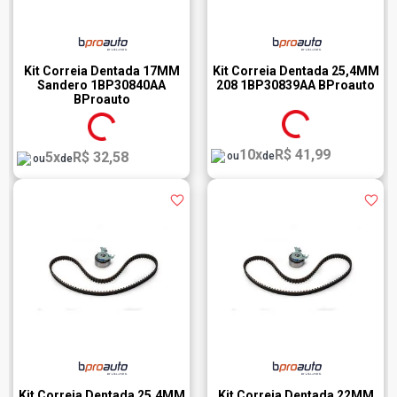
Kit Correia Dentada 17MM
Kit Correia Dentada 25,4MM
Sandero 1BP30840AA
208 1BP30839AA BProauto
BProauto
10x
R$ 41,99
5x
R$ 32,58
ou
de
ou
de
Kit Correia Dentada 25,4MM
Kit Correia Dentada 22MM