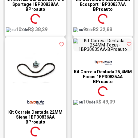
Sportage 1BP30838AA
Ecosport 1BP30837AA
BProauto
BProauto
10x
R$ 38,29
9x
R$ 32,88
ou
de
ou
de
Kit Correia Dentada 25,4MM
Focus 1BP30835AA
BProauto
10x
R$ 49,09
ou
de
Kit Correia Dentada 22MM
Siena 1BP30836AA
BProauto