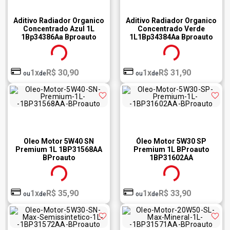
Aditivo Radiador Organico
Aditivo Radiador Organico
Concentrado Azul 1L
Concentrado Verde
1Bp34386Aa Bproauto
1L1Bp34384Aa Bproauto
1x
R$ 30,90
1x
R$ 31,90
ou
de
ou
de
Oleo Motor 5W40 SN
Óleo Motor 5W30 SP
Premium 1L 1BP31568AA
Premium 1L BProauto
BProauto
1BP31602AA
1x
R$ 35,90
1x
R$ 33,90
ou
de
ou
de