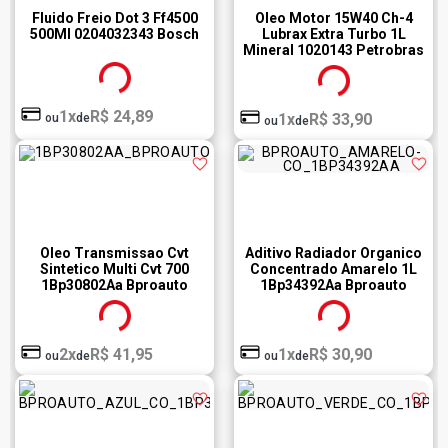
Fluido Freio Dot 3 Ff4500
Oleo Motor 15W40 Ch-4
500Ml 0204032343 Bosch
Lubrax Extra Turbo 1L
Mineral 1020143 Petrobras
1x
R$ 24,89
1x
R$ 33,90
ou
de
ou
de
Oleo Transmissao Cvt
Aditivo Radiador Organico
Sintetico Multi Cvt 700
Concentrado Amarelo 1L
1Bp30802Aa Bproauto
1Bp34392Aa Bproauto
2x
R$ 41,95
1x
R$ 30,90
ou
de
ou
de