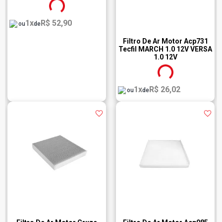
1x
R$ 52,90
ou
de
Filtro De Ar Motor Acp731
Tecfil MARCH 1.0 12V VERSA
1.0 12V
1x
R$ 26,02
ou
de