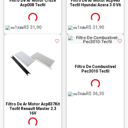
Filtro De Ar Motor Cruze
Filtro De Ar Motor Acp985
Acp008 Tecfil
Tecfil Hyundai Azera 3.0 V6
1x
R$ 31,90
1x
R$ 31,90
ou
de
ou
de
Filtro De Combustivel
Pec3010 Tecfil
3x
R$ 36,30
ou
de
Filtro De Ar Motor Acp837Kit
Tecfil Renault Master 2.3
16V