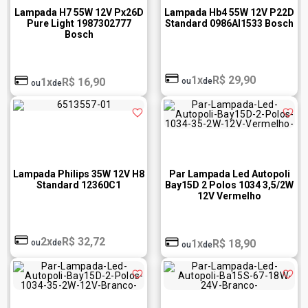
Lampada H7 55W 12V Px26D
Lampada Hb4 55W 12V P22D
Pure Light 1987302777
Standard 0986Al1533 Bosch
Bosch
1x
R$ 29,90
1x
R$ 16,90
ou
de
ou
de
Lampada Philips 35W 12V H8
Par Lampada Led Autopoli
Standard 12360C1
Bay15D 2 Polos 1034 3,5/2W
12V Vermelho
2x
R$ 32,72
1x
R$ 18,90
ou
de
ou
de