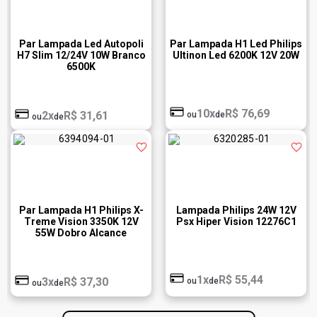
Par Lampada Led Autopoli
Par Lampada H1 Led Philips
H7 Slim 12/24V 10W Branco
Ultinon Led 6200K 12V 20W
6500K
10x
R$ 76,69
2x
R$ 31,61
ou
de
ou
de
Par Lampada H1 Philips X-
Lampada Philips 24W 12V
Treme Vision 3350K 12V
Psx Hiper Vision 12276C1
55W Dobro Alcance
1x
R$ 55,44
3x
R$ 37,30
ou
de
ou
de