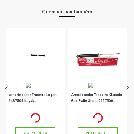
Quem viu, viu também
Amortecedor Traseiro Logan
Amortecedor Traseiro KLassic
9437505 Kayaba
Gas Palio Siena 9457500
Kayaba
R$ 190,90
R$ 163,90
no PIX
no PIX
Ou
R$ 190,90
em até 6x de
R$ 31,81
Ou
R$ 163,90
em até 5x de
R$ 32,78
sem juros
sem juros
VER PRODUTO
VER PRODUTO