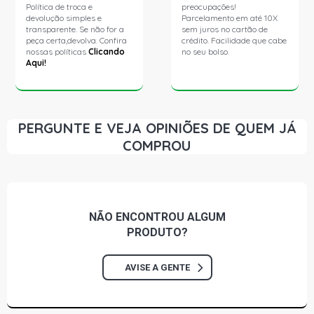
Política de troca e
preocupações!
devolução simples e
Parcelamento em até 10X
transparente. Se não for a
sem juros no cartão de
peça certa,devolva. Confira
crédito. Facilidade que cabe
nossas políticas
Clicando
no seu bolso.
Aqui!
PERGUNTE E VEJA OPINIÕES DE QUEM JÁ
COMPROU
NÃO ENCONTROU
ALGUM
PRODUTO?
AVISE A GENTE