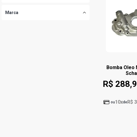
Marca
Bomba Oleo 
Sch
R$ 288,
10x
R$ 3
ou
de