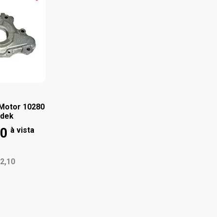
Motor 10280
adek
90
à vista
2,10