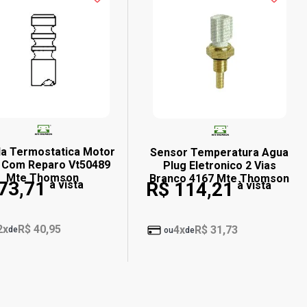
la Termostatica Motor
Sensor Temperatura Agua
 Com Reparo Vt50489
Plug Eletronico 2 Vias
Mte Thomson
Branco 4167 Mte Thomson
73,71
à vista
R$ 114,21
à vista
2x
R$ 40,95
4x
R$ 31,73
de
ou
de