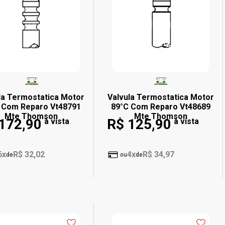
la Termostatica Motor
Valvula Termostatica Motor
 Com Reparo Vt48791
89°C Com Reparo Vt48689
Mte Thomson
Mte Thomson
172,90
R$ 125,90
à vista
à vista
6x
R$ 32,02
4x
R$ 34,97
de
ou
de