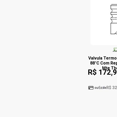
Valvula Termo
88°C Com Re
Mte T
R$ 172,
6x
R$ 32
ou
de