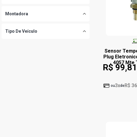
Montadora
Tipo De Veículo
Sensor Tempe
Plug Eletronic
4057 Mte
R$ 99,81
3x
R$ 36
ou
de