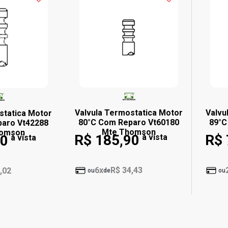
Valvula Termostatica Motor
Valvu
statica Motor
80°C Com Reparo Vt60180
89°C
paro Vt42288
Mte Thomson
homson
R$ 185,90
R$ 
90
à vista
à vista
6x
R$ 34,43
,02
ou
de
ou