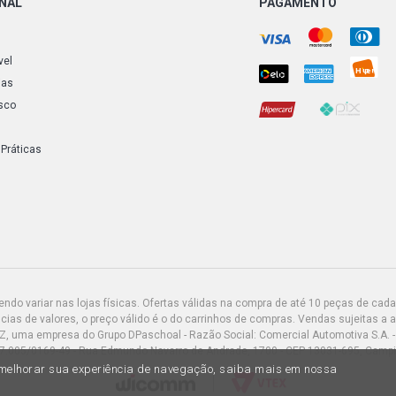
ONAL
PAGAMENTO
vel
ias
sco
 Práticas
do variar nas lojas físicas. Ofertas válidas na compra de até 10 peças de cada 
ias de valores, o preço válido é o do carrinhos de compras. Vendas sujeitas a 
Z, uma empresa do Grupo DPaschoal - Razão Social: Comercial Automotiva S.A. -
7.005/0169-49 - Rua Edmundo Navarro de Andrade, 1700 - CEP 13031-695, Camp
a melhorar sua experiência de navegação, saiba mais em nossa