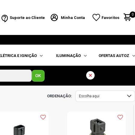
0
Suporte ao Cliente
Minha Conta
Favoritos
ELÉTRICA E IGNIÇÃO
ILUMINAÇÃO
OFERTAS AUTOZ
OK
Escolha aqui