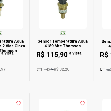
ratura Agua
Sensor Temperatura Agua
Sens
o 2 Vias Cinza
4189 Mte Thomson
4
 Thomson
R$ 115,90
à vista
à vista
R$ 
,97
4x
R$ 32,20
ou
de
ou