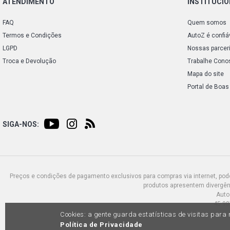
ATENDIMENTO
INSTITUCI
FAQ
Quem somos
Termos e Condições
AutoZ é confiá
LGPD
Nossas parcer
Troca e Devolução
Trabalhe Cono
Mapa do site
Portal de Boas
SIGA-NOS:
Preços e condições de pagamento exclusivos para compras via internet, poden
produtos apresentem divergênc
Auto
45.98
Cookies: a gente guarda estatísticas de visitas par
Política de Privacidade