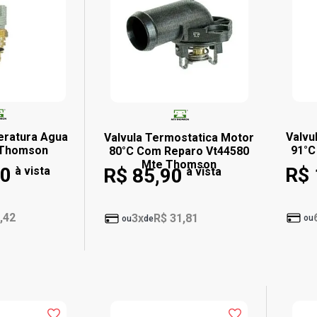
ratura Agua
Valvu
Valvula Termostatica Motor
 Thomson
91°C
80°C Com Reparo Vt44580
Mte Thomson
90
R$ 
à vista
R$ 85,90
à vista
,42
3x
R$ 31,81
ou
ou
de