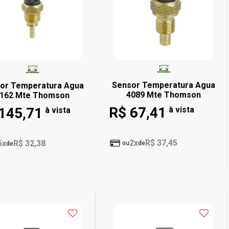
Sensor Temperatura Agua
or Temperatura Agua
4089 Mte Thomson
162 Mte Thomson
R$ 67,41
145,71
à vista
à vista
2x
R$ 37,45
5x
R$ 32,38
ou
de
de