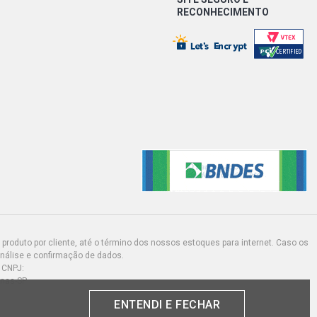
RECONHECIMENTO
produto por cliente, até o término dos nossos estoques para internet. Caso os
análise e confirmação de dados.
 CNPJ:
inas-SP
ENTENDI E FECHAR