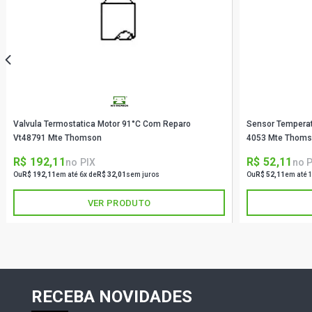
Valvula Termostatica Motor 91°C Com Reparo
Sensor Temperat
Vt48791 Mte Thomson
4053 Mte Thom
R$ 192,11
R$ 52,11
no PIX
no 
Ou
R$ 192,11
em até 6x de
R$ 32,01
sem juros
Ou
R$ 52,11
em até 
VER PRODUTO
RECEBA NOVIDADES