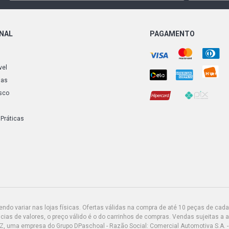
ONAL
PAGAMENTO
vel
ias
sco
 Práticas
do variar nas lojas físicas. Ofertas válidas na compra de até 10 peças de cada 
ias de valores, o preço válido é o do carrinhos de compras. Vendas sujeitas a 
Z, uma empresa do Grupo DPaschoal - Razão Social: Comercial Automotiva S.A. -