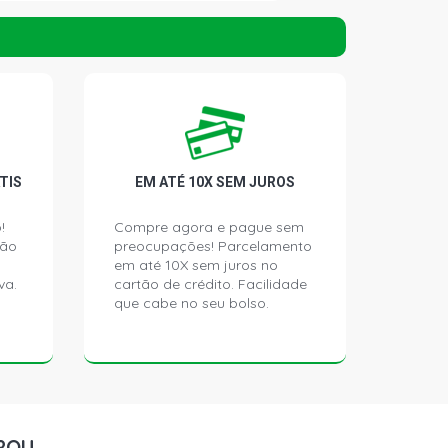
 HATCH 1.8 16V ZETEC GASOLINA
)
HATCH 1.8 16V ZETEC GASOLINA
)
 SW 1.8 16V ZETEC GASOLINA (1997
TIS
EM ATÉ 10X SEM JUROS
!
Compre agora e pague sem
ção
preocupações! Parcelamento
SW 1.8 16V ZETEC GASOLINA (1997 -
em até 10X sem juros no
va.
cartão de crédito. Facilidade
que cabe no seu bolso.
 SW 1.8 16V ZETEC GASOLINA (1997
 SEDAN 1.8 16V ZETEC GASOLINA
)
ROU