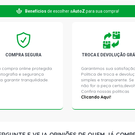
Benefícios
de escolher a
AutoZ
para sua compra!
ESCORT GLX
(1997 - 2002
ESCORT RS 
(1996 - 1996
ESCORT STD
COMPRA SEGURA
TROCA E DEVOLUÇÃO GRÁ
- 1999)
 compra online protegida.
Garantimos sua satisfação
ptografia e segurança
Política de troca e devolu
ESCORT GL 
a garantir tranquilidade.
simples e transparente. Se
1999)
não for a peça certa,devol
Confira nossas políticas
ESCORT GLX
Clicando Aqui!
- 2002)
MONDEO CLX
(1995 - 1997
ERGUNTE E VEJA OPINIÕES DE QUEM JÁ COMP