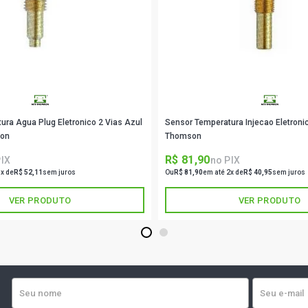
ura Agua Plug Eletronico 2 Vias Azul
Sensor Temperatura Injecao Eletroni
son
Thomson
R$ 81,90
PIX
no PIX
1x de
R$ 52,11
sem juros
Ou
R$ 81,90
em até 2x de
R$ 40,95
sem juros
VER PRODUTO
VER PRODUTO
1
2