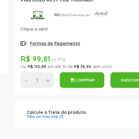
REF:
6326137
Vendido por:
Clique e veja!
Formas de Pagamento
R$ 99,81
Ou
R$ 110,88
em até 3x de
R$ 36,96
sem juros
-
+
COMPRAR
ADICIO
Calcule o frete do produto:
Não sei meu cep