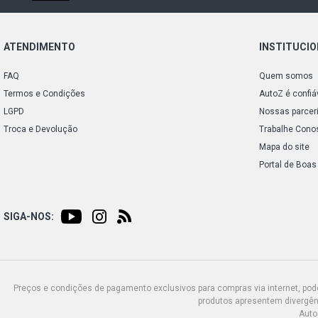
ATENDIMENTO
INSTITUCI
FAQ
Quem somos
Termos e Condições
AutoZ é confiá
LGPD
Nossas parcer
Troca e Devolução
Trabalhe Cono
Mapa do site
Portal de Boas
SIGA-NOS:
Preços e condições de pagamento exclusivos para compras via internet, poden
produtos apresentem divergênc
Auto