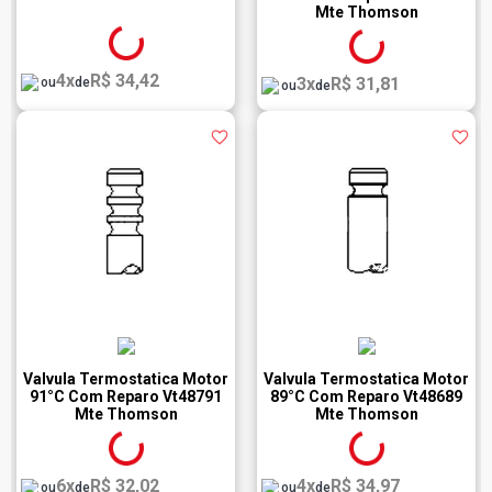
Mte Thomson
4x
R$ 34,42
3x
R$ 31,81
ou
de
ou
de
Valvula Termostatica Motor
Valvula Termostatica Motor
91°C Com Reparo Vt48791
89°C Com Reparo Vt48689
Mte Thomson
Mte Thomson
6x
R$ 32,02
4x
R$ 34,97
ou
de
ou
de