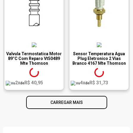
Valvula Termostatica Motor
Sensor Temperatura Agua
89°C Com Reparo Vt50489
Plug Eletronico 2 Vias
Mte Thomson
Branco 4167 Mte Thomson
2x
R$ 40,95
4x
R$ 31,73
ou
de
ou
de
CARREGAR MAIS