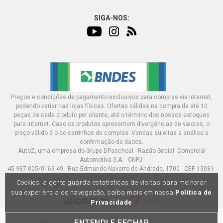
SIGA-NOS:
Preços e condições de pagamento exclusivos para compras via internet,
podendo variar nas lojas físicas. Ofertas válidas na compra de até 10
peças de cada produto por cliente, até o término dos nossos estoques
para internet. Caso os produtos apresentem divergências de valores, o
preço válido é o do carrinhos de compras. Vendas sujeitas a análise e
confirmação de dados.
AutoZ, uma empresa do Grupo DPaschoal - Razão Social: Comercial
Automotiva S.A. - CNPJ:
45.987.005/0169-49 - Rua Edmundo Navarro de Andrade, 1700 - CEP 13031-
695, Campinas-SP
Cookies: a gente guarda estatísticas de visitas para melhorar
sua experiência de navegação, saiba mais em nossa
Política de
Privacidade
ENTENDI E FECHAR