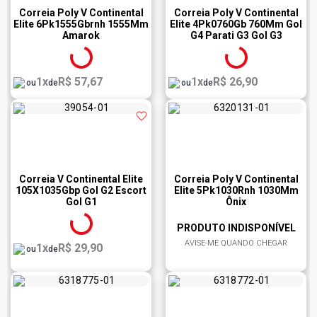
Correia Poly V Continental
Correia Poly V Continental
Elite 6Pk1555Gbrnh 1555Mm
Elite 4Pk0760Gb 760Mm Gol
Amarok
G4 Parati G3 Gol G3
1x
R$ 57,67
1x
R$ 26,90
ou
de
ou
de
Correia V Continental Elite
Correia Poly V Continental
105X1035Gbp Gol G2 Escort
Elite 5Pk1030Rnh 1030Mm
Gol G1
Ônix
PRODUTO INDISPONÍVEL
AVISE-ME QUANDO CHEGAR
1x
R$ 29,90
ou
de