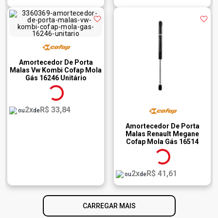
Amortecedor De Porta
Malas Vw Kombi Cofap Mola
Gás 16246 Unitário
2x
R$ 33,84
ou
de
Amortecedor De Porta
Malas Renault Megane
Cofap Mola Gás 16514
Unitário
2x
R$ 41,61
ou
de
CARREGAR MAIS