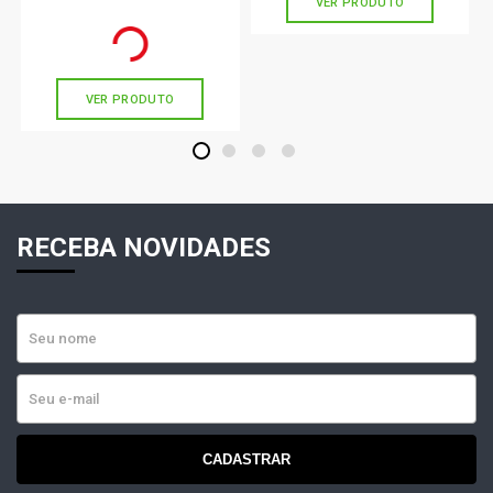
VER PRODUTO
16298 Unitário
R$ 77,67
no PIX
Ou
R$ 77,67
em até 2x de
R$ 38,83
sem juros
VER PRODUTO
1
2
3
4
RECEBA NOVIDADES
CADASTRAR