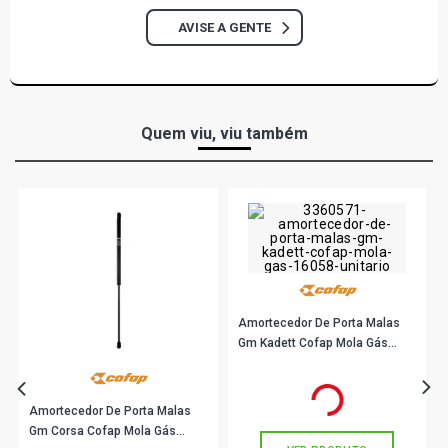
AVISE A GENTE
Quem viu, viu também
Amortecedor De Porta Malas
Gm Kadett Cofap Mola Gás
16058 Unitário
R$ 76,56
no PIX
Ou
R$ 76,56
em até 2x de
R$ 38,28
Amortecedor De Porta Malas
sem juros
Gm Corsa Cofap Mola Gás