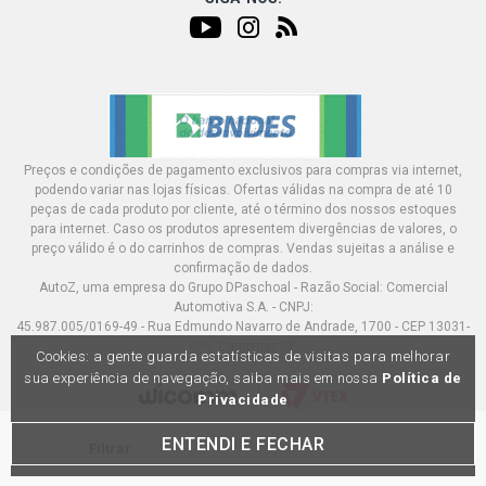
Preços e condições de pagamento exclusivos para compras via internet,
podendo variar nas lojas físicas. Ofertas válidas na compra de até 10
peças de cada produto por cliente, até o término dos nossos estoques
para internet. Caso os produtos apresentem divergências de valores, o
preço válido é o do carrinhos de compras. Vendas sujeitas a análise e
confirmação de dados.
AutoZ, uma empresa do Grupo DPaschoal - Razão Social: Comercial
Automotiva S.A. - CNPJ:
45.987.005/0169-49 - Rua Edmundo Navarro de Andrade, 1700 - CEP 13031-
695, Campinas-SP
Cookies: a gente guarda estatísticas de visitas para melhorar
sua experiência de navegação, saiba mais em nossa
Política de
Privacidade
ENTENDI E FECHAR
Filtrar