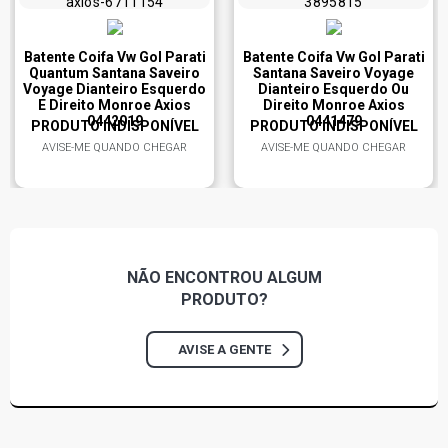
Batente Coifa Vw Gol Parati
Batente Coifa Vw Gol Parati
Quantum Santana Saveiro
Santana Saveiro Voyage
Voyage Dianteiro Esquerdo
Dianteiro Esquerdo Ou
E Direito Monroe Axios
Direito Monroe Axios
0442019
0441479
PRODUTO INDISPONÍVEL
PRODUTO INDISPONÍVEL
AVISE-ME QUANDO CHEGAR
AVISE-ME QUANDO CHEGAR
NÃO ENCONTROU
ALGUM
PRODUTO?
AVISE A GENTE