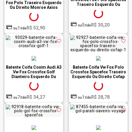
Fox Polo Traseiro Esquerdo
Traseiro Esquerdo Ou
Ou Direito Monroe Axios
Direito Cofap Tkc01202
0441674
5x
R$ 30,20
ou
de
1x
R$ 52,90
ou
de
Batente Coifa Coxim Audi A3
Batente Coifa Vw Fox Polo
Vw Fox Crossfox Golf
Crossfox Spacefox Traseiro
Dianteiro Esquerdo Ou
Esquerdo Ou Direito Cofap
Direito Cofap Tkc01110
Ksc01209S
7x
R$ 34,27
1x
R$ 28,78
ou
de
ou
de