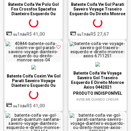
Batente Coifa Vw Polo Gol
Batente Coifa Vw Gol Parati
Fox Crossfox Spacefox
Saveiro Voyage Traseiro
Dianteiro Esquerdo Ou
Esquerdo Ou Direito Monroe
Direito Cofap Ksc01105S
Axios 0441481
1x
R$ 41,00
1x
R$ 27,67
ou
de
ou
de
Batente Coifa Vw Voyage
Batente Coifa Coxim Vw Gol
Saveiro Gol Traseiro
Parati Saveiro Voyage
Esquerdo E Direito Monroe
Dianteiro Esquerdo Ou
Axios 0442021
Direito Monroe Axios
PRODUTO INDISPONÍVEL
0440830
AVISE-ME QUANDO CHEGAR
1x
R$ 41,00
ou
de