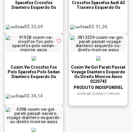
Spacefox Crossfox
Crossfox Spacefox Audi A3
Dianteiro Esquerdo Ou
Traseiro Esquerdo Ou
Direito Monroe Axios
Direito Monroe Axios
0221551
0430886
6x
R$ 33,69
4x
R$ 31,36
ou
de
ou
de
Coxim Vw Crossfox Fox
Coxim Vw Gol Parati Passat
Polo Spacefox Polo Sedan
Voyage Dianteiro Esquerdo
Dianteiro Esquerdo Ou
Ou Direito Monroe Axios
Direito Monroe Axios
0220743
0221541
PRODUTO INDISPONÍVEL
AVISE-ME QUANDO CHEGAR
4x
R$ 34,14
ou
de