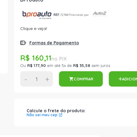
REF:
7278471
Vendido por:
Clique e veja!
Formas de Pagamento
R$ 160,11
Ou
R$ 177,90
em até 5x de
R$ 35,58
sem juros
-
+
COMPRAR
ADICIO
Calcule o frete do produto:
Não sei meu cep