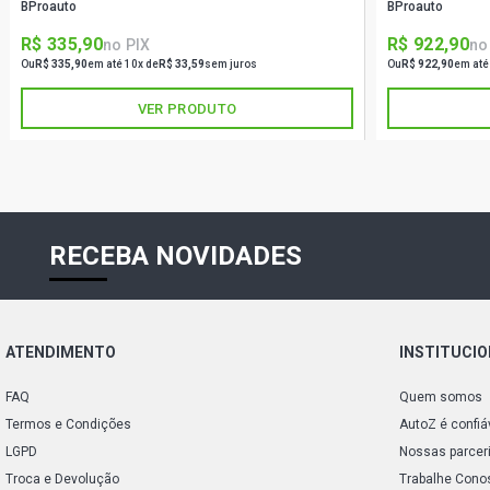
BProauto
BProauto
R$ 335,90
R$ 922,90
no PIX
no
Ou
R$ 335,90
em até 10x de
R$ 33,59
sem juros
Ou
R$ 922,90
em até
VER PRODUTO
RECEBA NOVIDADES
ATENDIMENTO
INSTITUCI
FAQ
Quem somos
Termos e Condições
AutoZ é confiá
LGPD
Nossas parcer
Troca e Devolução
Trabalhe Cono