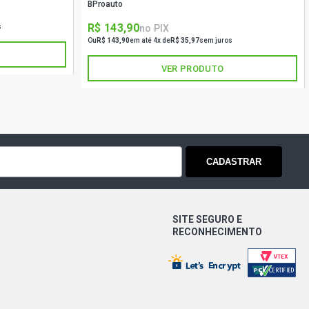
BProauto
R$ 143,90
no PIX
s
Ou
R$ 143,90
em até 4x de
R$ 35,97
sem juros
VER PRODUTO
CADASTRAR
SITE SEGURO E
RECONHECIMENTO