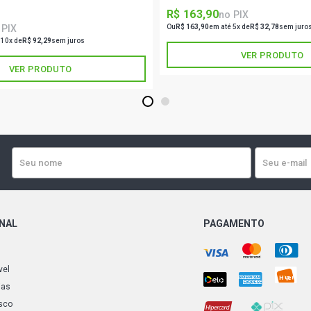
R$ 163,90
no PIX
 PIX
Ou
R$ 163,90
em até 5x de
R$ 32,78
sem juro
 10x de
R$ 92,29
sem juros
VER PRODUTO
VER PRODUTO
1
2
ONAL
PAGAMENTO
vel
ias
sco