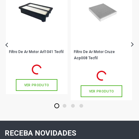
Filtro De Ar Motor Arl1041 Tecfil
Filtro De Ar Motor Cruze
Acp008 Tecfil
R$ 87,39
no PIX
R$ 31,90
no PIX
Ou
R$ 87,39
em até 2x de
R$ 43,69
sem juros
Ou
R$ 31,90
em até 1x de
R$ 31,90
sem juros
VER PRODUTO
VER PRODUTO
1
2
3
4
RECEBA NOVIDADES