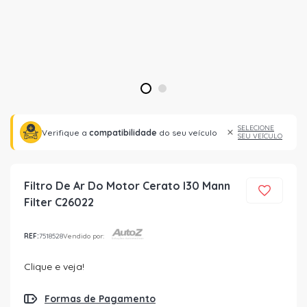
1
2
SELECIONE
Verifique a
compatibilidade
do seu veículo
SEU VEÍCULO
Filtro De Ar Do Motor Cerato I30 Mann
Filter C26022
REF:
7518528
Vendido por:
Clique e veja!
Formas de Pagamento