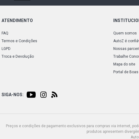
ATENDIMENTO
INSTITUCI
FAQ
Quem somos
Termos e Condições
AutoZ é confiá
LGPD
Nossas parcer
Troca e Devolução
Trabalhe Cono
Mapa do site
Portal de Boas
SIGA-NOS:
Preços e condições de pagamento exclusivos para compras via internet, poden
produtos apresentem divergênc
Auto