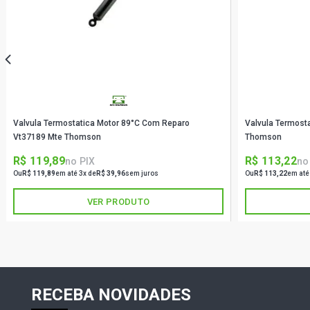
Valvula Termostatica Motor 89°C Com Reparo
Valvula Termost
Vt37189 Mte Thomson
Thomson
R$ 119,89
R$ 113,22
no PIX
no
Ou
R$ 119,89
em até 3x de
R$ 39,96
sem juros
Ou
R$ 113,22
em até
VER PRODUTO
RECEBA NOVIDADES