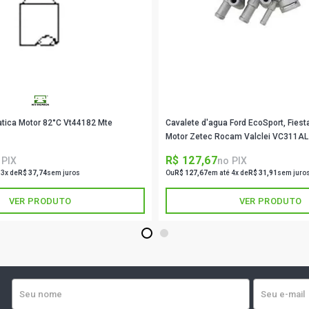
atica Motor 82°C Vt44182 Mte
Cavalete d'agua Ford EcoSport, Fiesta,
Motor Zetec Rocam Valclei VC311AL
R$ 127,67
 PIX
no PIX
 3x de
R$ 37,74
sem juros
Ou
R$ 127,67
em até 4x de
R$ 31,91
sem juro
VER PRODUTO
VER PRODUTO
1
2