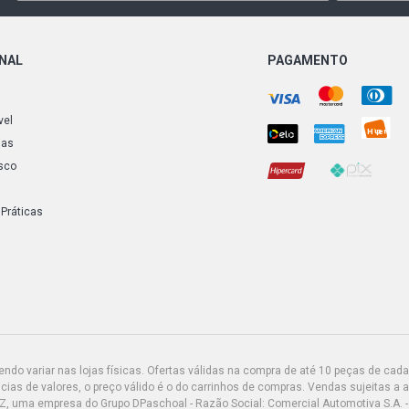
ONAL
PAGAMENTO
vel
ias
sco
 Práticas
do variar nas lojas físicas. Ofertas válidas na compra de até 10 peças de cada 
ias de valores, o preço válido é o do carrinhos de compras. Vendas sujeitas a 
Z, uma empresa do Grupo DPaschoal - Razão Social: Comercial Automotiva S.A. -