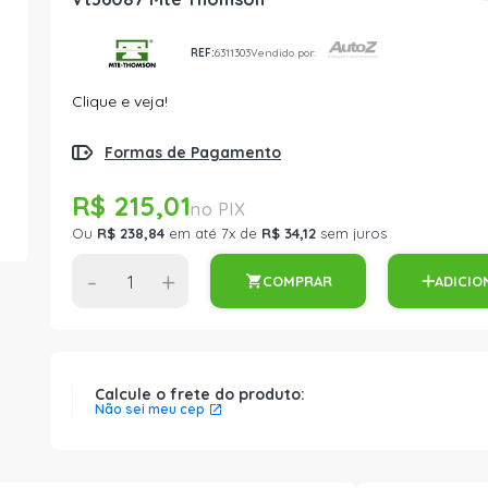
REF:
6311303
Vendido por:
Clique e veja!
Formas de Pagamento
R$ 215,01
Ou
R$ 238,84
em até 7x de
R$ 34,12
sem juros
-
+
COMPRAR
ADICIO
Calcule o frete do produto:
Não sei meu cep