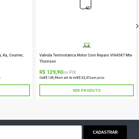
 Ka, Courrier,
Valvula Termostatica Motor Com Reparo Vt44587 Mte
Thomson
R$ 129,90
no PIX
s
Ou
R$ 129,90
em até 4x de
R$ 32,47
sem juros
VER PRODUTO
CADASTRAR