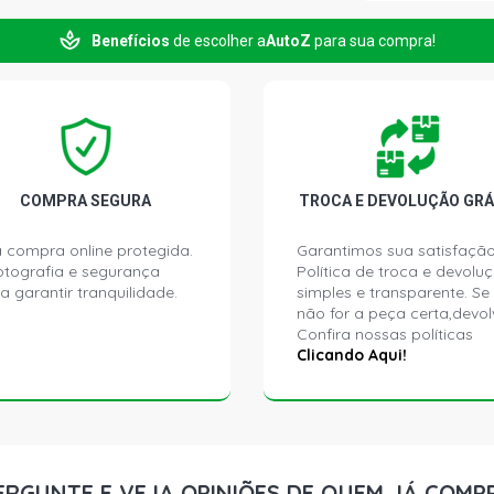
Benefícios
de escolher a
AutoZ
para sua compra!
COMPRA SEGURA
TROCA E DEVOLUÇÃO GRÁ
 compra online protegida.
Garantimos sua satisfação
ptografia e segurança
Política de troca e devolu
a garantir tranquilidade.
simples e transparente. Se
não for a peça certa,devol
Confira nossas políticas
Clicando Aqui!
ERGUNTE E VEJA OPINIÕES DE QUEM JÁ COMP