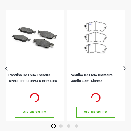
Pastilha De Freio Traseira
Pastilha De Freio Dianteira
Azera 1BP31089AA BProauto
Corolla Com Alarme
1BP31071AA BProauto
R$ 169,90
R$ 154,90
no PIX
no PIX
Ou
R$ 169,90
em até 5x de
R$ 33,98
Ou
R$ 154,90
em até 5x de
R$ 30,98
sem juros
sem juros
VER PRODUTO
VER PRODUTO
1
2
3
4