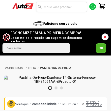
Adicione seu veículo
ECONOMIZE EM SUA PRIMEIRA COMPRA!
Cadastre-se e receba um cupom de desconto
exclusivo.
OK
FREIO
PASTILHAS DE FREIO
1
2
3
SELECIONE
Verifique a
compatibilidade
do seu veículo
SEU VEÍCULO