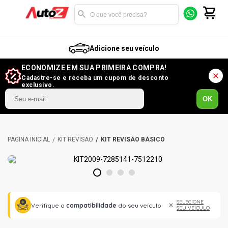
Adicione seu veículo
ECONOMIZE EM SUA PRIMEIRA COMPRA!
Cadastre-se e receba um cupom de desconto
exclusivo.
OK
KIT REVISÃO
KIT REVISÃO BÁSICO
1
2
3
4
SELECIONE
Verifique a
compatibilidade
do seu veículo
SEU VEÍCULO