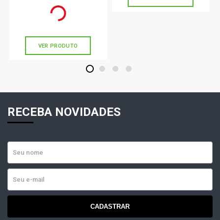
R$ 174,90
R$ 160,11
ou
5x
de
R$ 34,98
VER PRODUTO
1
2
3
4
RECEBA NOVIDADES
CADASTRAR