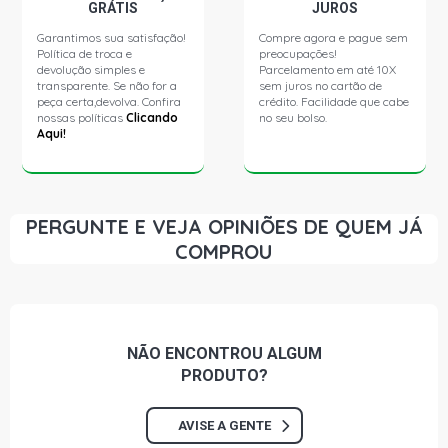
GRÁTIS
JUROS
Garantimos sua satisfação!
Compre agora e pague sem
Política de troca e
preocupações!
devolução simples e
Parcelamento em até 10X
transparente. Se não for a
sem juros no cartão de
peça certa,devolva. Confira
crédito. Facilidade que cabe
nossas políticas
Clicando
no seu bolso.
Aqui!
PERGUNTE E VEJA OPINIÕES DE QUEM JÁ
COMPROU
NÃO ENCONTROU
ALGUM
PRODUTO?
AVISE A GENTE