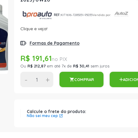
REF:
KIT1616-7285051-95035
Vendido por:
Clique e veja!
Formas de Pagamento
R$ 191,61
Ou
R$ 212,87
em até 7x de
R$ 30,41
sem juros
-
+
COMPRAR
ADICIO
Calcule o frete do produto:
Não sei meu cep