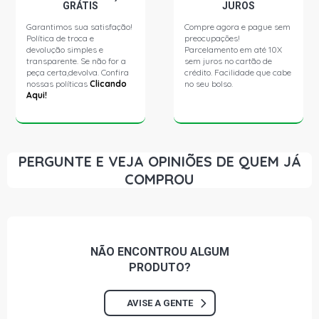
GRÁTIS
JUROS
Garantimos sua satisfação!
Compre agora e pague sem
Política de troca e
preocupações!
devolução simples e
Parcelamento em até 10X
transparente. Se não for a
sem juros no cartão de
peça certa,devolva. Confira
crédito. Facilidade que cabe
nossas políticas
Clicando
no seu bolso.
Aqui!
PERGUNTE E VEJA OPINIÕES DE QUEM JÁ
COMPROU
NÃO ENCONTROU
ALGUM
PRODUTO?
AVISE A GENTE