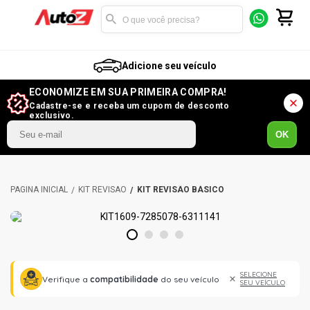
Adicione seu veículo
ECONOMIZE EM SUA PRIMEIRA COMPRA!
Cadastre-se e receba um cupom de desconto
exclusivo.
OK
KIT REVISÃO
KIT REVISÃO BÁSICO
1
2
3
4
SELECIONE
Verifique a
compatibilidade
do seu veículo
SEU VEÍCULO