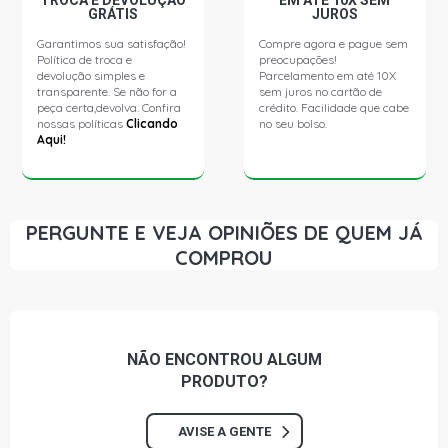
TROCA E DEVOLUÇÃO
EM ATÉ 10X SEM
GRÁTIS
JUROS
S6 QUATTRO SW 2.2 20V GASOLINA (1994 - 1997)
Garantimos sua satisfação!
Compre agora e pague sem
Política de troca e
preocupações!
TT ROADSTER CONVERSIVEL 1.8 20V GASOLINA (1998 -
devolução simples e
Parcelamento em até 10X
2011)
transparente. Se não for a
sem juros no cartão de
peça certa,devolva. Confira
crédito. Facilidade que cabe
nossas políticas
Clicando
no seu bolso.
Aqui!
SERIE 3 320 I (E90) SEDAN 2.0 16V N46B20A GASOLINA
(2005 - 2011)
SERIE 3 325I (E36) COUPE 2.5 24V M52B25 256S3
GASOLINA (2000 - 2001)
PERGUNTE E VEJA OPINIÕES DE QUEM JÁ
COMPROU
SERIE 3 325I (E36) SEDAN 2.5 24V M20B25 GASOLINA
(1996 - 2012)
SERIE 3 325I (E36) SEDAN 2.5 24V M52B25 256S4
NÃO ENCONTROU
ALGUM
GASOLINA (2001 - 2001)
PRODUTO?
SERIE 5 525I (E39) SEDAN 2.5 24V M20B27 GASOLINA
AVISE A GENTE
(1990 - 2009)