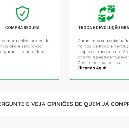
COROLLA S 
2007)
COROLLA SE
COMPRA SEGURA
TROCA E DEVOLUÇÃO GRÁ
2002)
 compra online protegida.
Garantimos sua satisfação
ptografia e segurança
Política de troca e devolu
COROLLA XEI
a garantir tranquilidade.
simples e transparente. Se
(2002 - 2010
não for a peça certa,devol
Confira nossas políticas
FIELDER STD
Clicando Aqui!
FIELDER SW 
FIELDER SWS
ERGUNTE E VEJA OPINIÕES DE QUEM JÁ COMP
COROLLA XLI
2002)