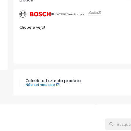
REF:
6318480
Vendido por:
Clique e veja!
Calcule o frete do produto:
Não sei meu cep