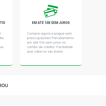
SEDAN 1.8 16V GASOLINA (2007 -
 SEDAN 1.8 16V GASOLINA (2002 -
TIS
EM ATÉ 10X SEM JUROS
!
Compre agora e pague sem
ção
preocupações! Parcelamento
 SEDAN 1.8 16V 1ZZFE VVTI L4 FLEX
)
em até 10X sem juros no
va.
cartão de crédito. Facilidade
que cabe no seu bolso.
 SW 1.8 16V GASOLINA (2003 - 2008)
SW 1.8 16V GASOLINA (2005 - 2008)
 SW 1.8 16V GASOLINA (2007 - 2007)
ROU
 SEDAN 1.8 16V GASOLINA (2002 -