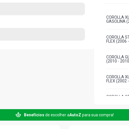
COROLLA XLI
GASOLINA (2
COROLLA ST
FLEX (2006 
COROLLA GLI
(2010 - 2010
COROLLA XLI
FLEX (2002 
COROLLA ST
2006)
Benefícios
de escolher a
AutoZ
para sua compra!
COROLLA LE
1998)