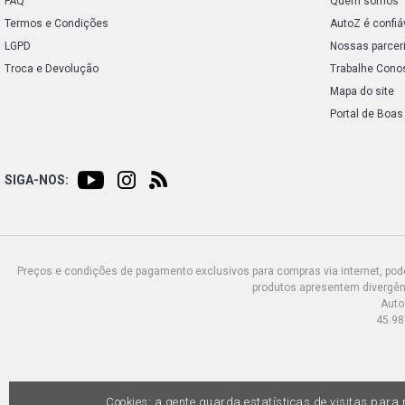
FAQ
Quem somos
Termos e Condições
AutoZ é confiá
LGPD
Nossas parcer
Troca e Devolução
Trabalhe Cono
Mapa do site
Portal de Boas
SIGA-NOS:
Preços e condições de pagamento exclusivos para compras via internet, poden
produtos apresentem divergênc
Auto
45.98
Cookies: a gente guarda estatísticas de visitas par