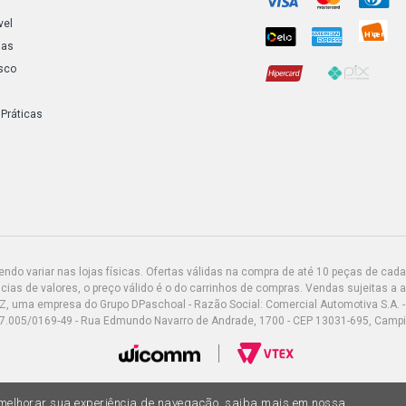
vel
ias
sco
 Práticas
do variar nas lojas físicas. Ofertas válidas na compra de até 10 peças de cada 
ias de valores, o preço válido é o do carrinhos de compras. Vendas sujeitas a 
Z, uma empresa do Grupo DPaschoal - Razão Social: Comercial Automotiva S.A. -
7.005/0169-49 - Rua Edmundo Navarro de Andrade, 1700 - CEP 13031-695, Camp
a melhorar sua experiência de navegação, saiba mais em nossa