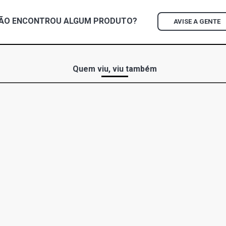
COROLLA GL
L4 FLEX (201
ÃO ENCONTROU
ALGUM
PRODUTO?
AVISE A GENTE
COROLLA GL
2ZRFE VVTI 
Quem viu, viu também