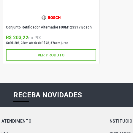
Conjunto Retificador Alternador F00M123317 Bosch
R$ 203,22
no PIX
Ou
R$ 203,22
em até 6x de
R$ 33,87
sem juros
VER PRODUTO
RECEBA NOVIDADES
ATENDIMENTO
INSTITUCI