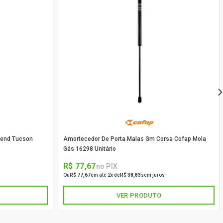
kend Tucson
Amortecedor De Porta Malas Gm Corsa Cofap Mola
Gás 16298 Unitário
R$ 77,67
no PIX
Ou
R$ 77,67
em até 2x de
R$ 38,83
sem juros
VER PRODUTO