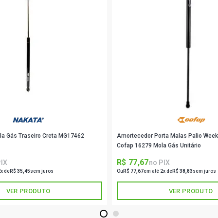
a Gás Traseiro Creta MG17462
Amortecedor Porta Malas Palio Wee
Cofap 16279 Mola Gás Unitário
R$ 77,67
PIX
no PIX
2x de
R$ 35,45
sem juros
Ou
R$ 77,67
em até 2x de
R$ 38,83
sem juros
VER PRODUTO
VER PRODUTO
1
2