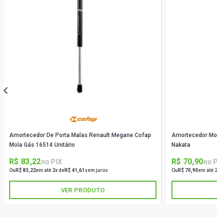
Amortecedor De Porta Malas Renault Megane Cofap
Amortecedor Mol
Mola Gás 16514 Unitário
Nakata
R$ 83,22
R$ 70,90
no PIX
no 
Ou
R$ 83,22
em até 2x de
R$ 41,61
sem juros
Ou
R$ 70,90
em até 
VER PRODUTO