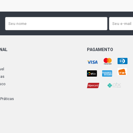
ONAL
PAGAMENTO
vel
ias
sco
 Práticas