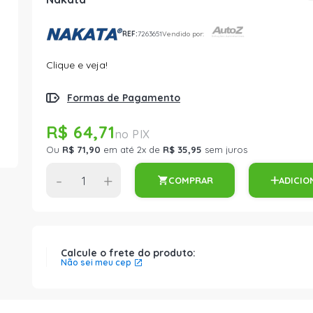
REF:
7263651
Vendido por:
Clique e veja!
Formas de Pagamento
R$ 64,71
Ou
R$ 71,90
em até 2x de
R$ 35,95
sem juros
-
+
COMPRAR
ADICIO
Calcule o frete do produto:
Não sei meu cep