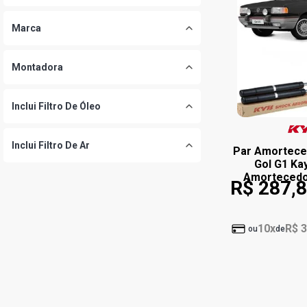
Marca
Montadora
Inclui Filtro De Óleo
Inclui Filtro De Ar
Par Amorteced
Gol G1 Kay
Amortecedo
R$ 287,
10x
R$ 3
ou
de