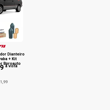
or Dianteiro
aba + Kit
r Bproauto
89
à vista
1,99