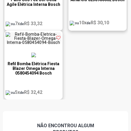
Agile Elétrica Interna Bosch
F000TE159A
10x
R$ 30,10
7x
R$ 33,32
ou
de
ou
de
Refil Bomba Elétrica Fiesta
Blazer Omega Interna
0580454094 Bosch
5x
R$ 32,42
ou
de
NÃO ENCONTROU
ALGUM