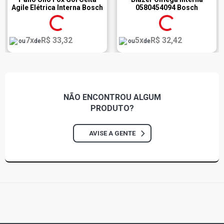
Agile Elétrica Interna Bosch
0580454094 Bosch
F000TE159A
7x
R$ 33,32
5x
R$ 32,42
ou
de
ou
de
NÃO ENCONTROU
ALGUM
PRODUTO?
AVISE A GENTE