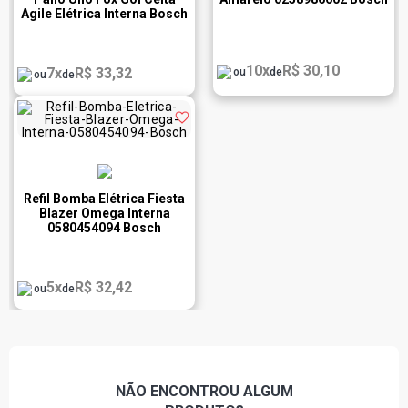
Agile Elétrica Interna Bosch
F000TE159A
10x
R$ 30,10
7x
R$ 33,32
ou
de
ou
de
Refil Bomba Elétrica Fiesta
Blazer Omega Interna
0580454094 Bosch
5x
R$ 32,42
ou
de
NÃO ENCONTROU
ALGUM